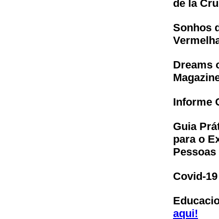
de la Cr
Sonhos d
Vermelh
Dreams o
Magazin
Informe 
Guia Prá
para o E
Pessoas 
Covid-19
Educacio
aqui!