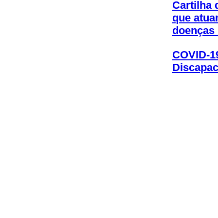
Cartilha 
que atua
doenças 
COVID-19
Discapaci