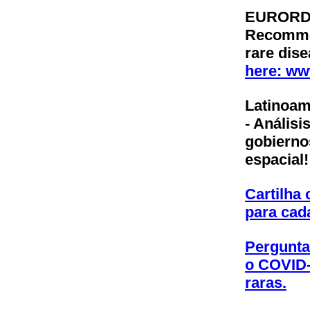
EURORDIS
Recommen
rare dis
here: ww
Latinoam
- Anális
gobierno
espacial
Cartilha
para cada
Pergunta
o COVID-
raras.