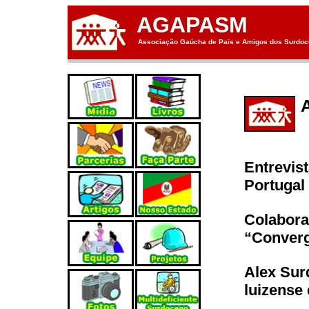
AGAPASM
Associação Gaúcha de Pais e Amigos dos Surdoce
Entrevis
Portugal 
Colabora
“Converg
Alex Sur
luizense