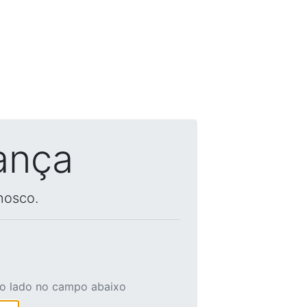
ança
nosco.
ao lado no campo abaixo