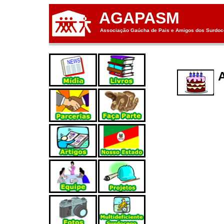
AGAPASM
Associação Gaúcha de Pais e Amigos dos Surdoce