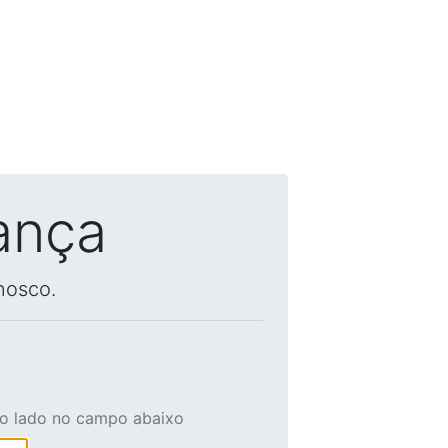
ança
nosco.
ao lado no campo abaixo