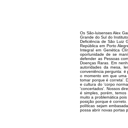
Os São-luisenses Alex G
Grande do Sul do Institut
Deficiência de São Luiz 
República em Porto Alegre
Integral em Genética Cl
oportunidade de se mani
defender as Pessoas com
Doenças Raras. Em nenh
autoridades da mesa, le
conveniência pergunta: é 
o momento em que uma de
tomar porque é correta'.
e cultura do 'corpo norma
'concertados'. Nossos di
é simples, porém, temos
muito a problemática poi
posição porque é correto.
políticas sejam embasada
possa abrir novas portas