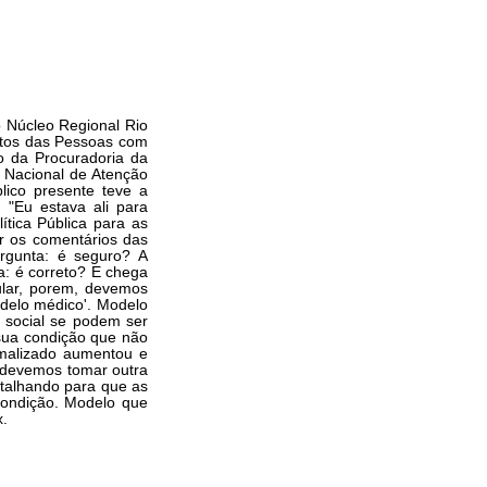
 Núcleo Regional Rio
eitos das Pessoas com
o da Procuradoria da
a Nacional de Atenção
lico presente teve a
 "Eu estava ali para
ica Pública para as
 os comentários das
ergunta: é seguro? A
a: é correto? E chega
lar, porem, devemos
odelo médico'. Modelo
r social se podem ser
sua condição que não
rmalizado aumentou e
 devemos tomar outra
atalhando para que as
condição. Modelo que
x.