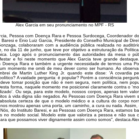
Alex Garcia em seu pronunciamento no MPF - RS
arcia, Pessoa com Doença Rara e Pessoa Surdocega, Coordenador do
o Baresi e Enio Luiz Garcia, Presidente do Conselho Municipal de Dir
Gonzaga, colaboraram com a audiência pública realizada no auditóri
, no dia 11 de junho, que teve por objetivo a estruturação da Polític
ínica. Logo após o pronunciamento das autoridades da mesa o púb
festar e foi neste momento que Alex Garcia teve grande destaque.
 Doença Rara e também a urgente necessidade de termos uma Polít
um momento me omiti de meu dever como ser humano. Ao observar
mbrei de Martin Luther King Jr. quando este disse: 'A covardia p
político? A vaidade pergunta: é popular? Porém a consciência pergunt
ve tomar posição que não é nem segura, nem política, nem popu
 Desta forma, naquele momento me posicionei claramente contra o 'm
lizado'. Ou seja, para este modelo, nossos corpos, apenas tem valo
reitos à vida digna são negados. As Pessoas com Doença Rara vivem 
 absoluta certeza de que o modelo médico e a cultura do corpo no
s nos mostrou apenas uma porta, um caminho, a cura ou nada. Assim,
 Nós, do Instituto Baresi, e as Pessoas com Doença Rara, estamos b
s no modelo social. Modelo este que valoriza a pessoa e não sua 
 para que possamos viver dignamente assim como somos", destaca Ale