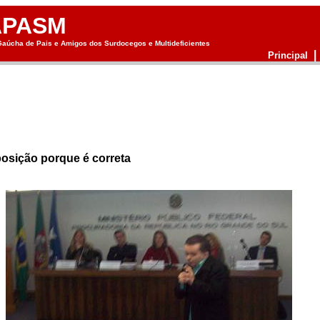
APASM
aúcha de Pais e Amigos dos Surdocegos e Multideficientes
|
Principal
osição porque é correta